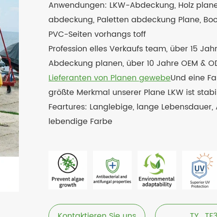
Anwendungen: LKW-Abdeckung, Holz planen,
abdeckung, Paletten abdeckung Plane, B
PVC-Seiten vorhangs toff
Profession elles Verkaufs team, über 15 Jah
Abdeckung planen, über 10 Jahre OEM & ODM
Lieferanten von Planen gewebe
Und eine Fa
größte Merkmal unserer Plane LKW ist stabi
Feartures: Langlebige, lange Lebensdauer, A
lebendige Farbe
Kontaktieren Sie uns
TY_TF