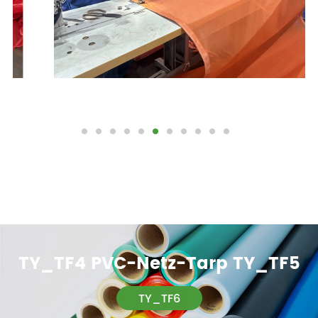
TY_TF4 PVC-Netz-Tarp TY_TF5
TY_TF6