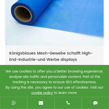
Königsblaues Mesh-Gewebe schafft High-
End-Industrie-und Werbe displays
2025,05,28
We use cookies to offer you a better browsing experience,
analyze site traffic and personalize content. Part of the
tracking is necessary to ensure SEO effectiveness,
By using this site, you agree to our use of cookies. Visit our
cookie policy
to learn more.
Reject
Accept
0086-13625863196