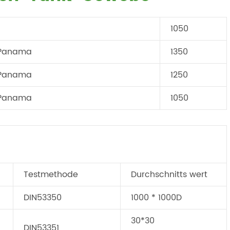
1050
0Panama
1350
0Panama
1250
0Panama
1050
Testmethode
Durchschnitts wert
DIN53350
1000 * 1000D
30*30
DIN53351