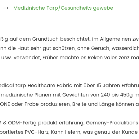
g
Medizinische Tarp/Gesundheits gewebe
ig auf dem Grundtuch beschichtet, im Allgemeinen zwei 
ann die Haut sehr gut schützen, ohne Geruch, wasserdicht
n usw. verwendet, Früher machte es Rekon vales zenz ma
 Medical tarp Healthcare Fabric mit über 15 Jahren Erfah
 medizinische Planen mit Gewichten von 240 bis 450g mi
NTONE oder Probe produzieren, Breite und Länge können
OEM & ODM-Fertig produkt erfahrung, Gemeny-Produktion
mportiertes PVC-Harz, Kann liefern, was genau der Kunde