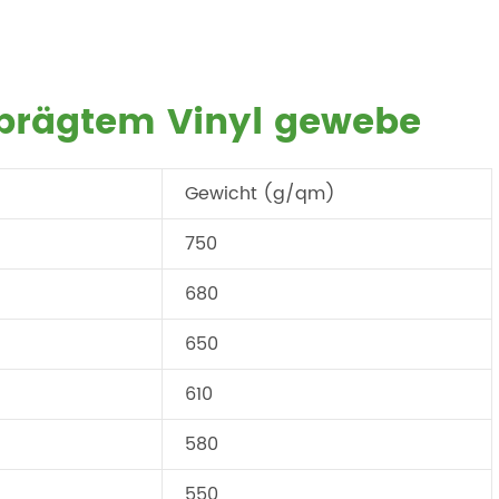
eprägtem Vinyl gewebe
Gewicht (g/qm)
750
680
650
610
580
550