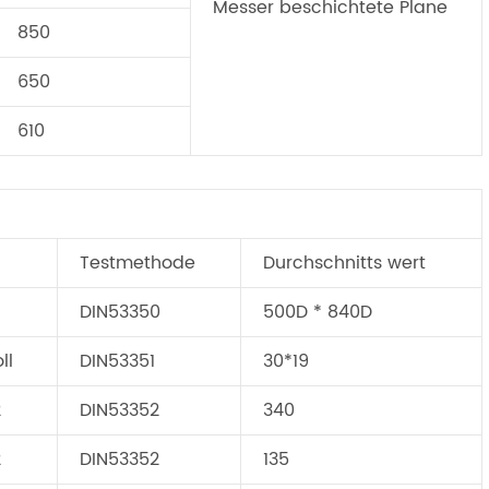
Messer beschichtete Plane
850
650
610
Testmethode
Durchschnitts wert
DIN53350
500D * 840D
ll
DIN53351
30*19
2
DIN53352
340
2
DIN53352
135