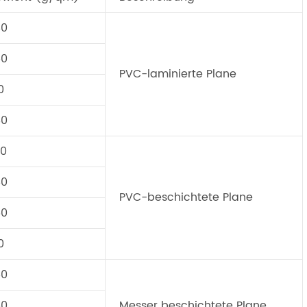
80
50
PVC-laminierte Plane
0
80
50
80
PVC-beschichtete Plane
50
0
50
50
Messer beschichtete Plane