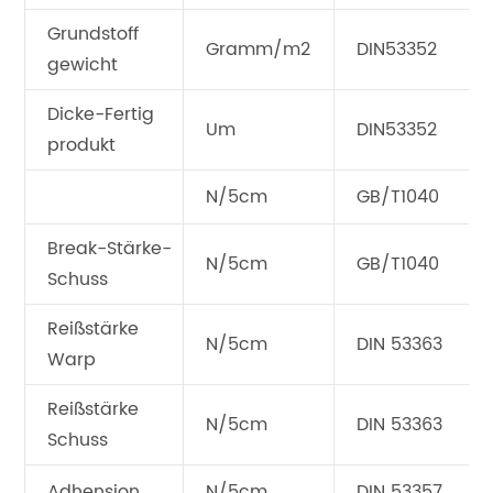
Grundstoff
Gramm/m2
DIN53352
gewicht
Dicke-Fertig
Um
DIN53352
produkt
N/5cm
GB/T1040
Break-Stärke-
N/5cm
GB/T1040
Schuss
Reißstärke
N/5cm
DIN 53363
Warp
Reißstärke
N/5cm
DIN 53363
Schuss
Adhension
N/5cm
DIN 53357