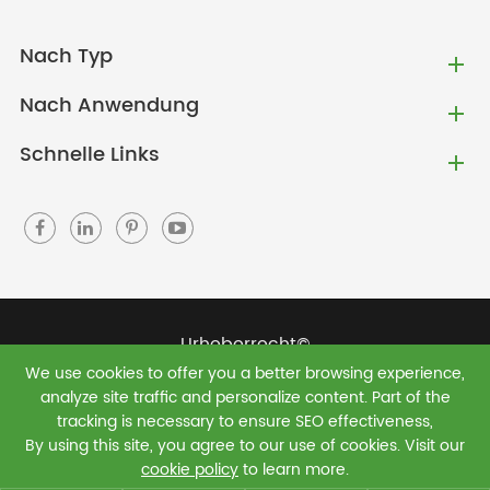
Nach Typ
Nach Anwendung
Schnelle Links
Urheberrecht©
We use cookies to offer you a better browsing experience,
Jiaxing Green Shield New Materials Co., Ltd.
Alle
analyze site traffic and personalize content. Part of the
Rechte vorbehalten.
tracking is necessary to ensure SEO effectiveness,
By using this site, you agree to our use of cookies. Visit our
Sitemap
|
Datenschutz richtlinie
cookie policy
to learn more.