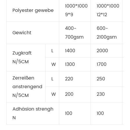
1000*1000
1000*1000
Polyester gewebe
9*9
12*12
400-
600-
Gewicht
700gsm
2100gsm
L
1400
2000
Zugkraft
N/5CM
W
1300
1700
Zerreißen
L
220
250
anstrengend
W
200
230
N/5CM
Adhäsion strengh
100
100
N