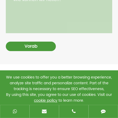
Vorab
We use cookies to offer you a better browsing experience,
Neueste Blogs und
analyze site traffic and personalize content. Part of the
Nachrichten über GSTARP
tracking is necessary to ensure SEO effectiveness,
By using this site, you agree to our use of cookies. Visit our
cookie policy
to learn more.
Reject
Accept