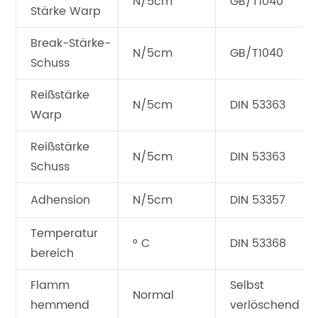
N/5cm
GB/T1040
Stärke Warp
Break-Stärke-
N/5cm
GB/T1040
Schuss
Reißstärke
N/5cm
DIN 53363
Warp
Reißstärke
N/5cm
DIN 53363
Schuss
Adhension
N/5cm
DIN 53357
Temperatur
° C
DIN 53368
bereich
Flamm
Selbst
Normal
hemmend
verlöschend