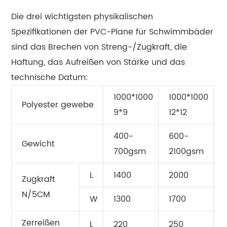
Die drei wichtigsten physikalischen
Spezifikationen der PVC-Plane für Schwimmbäder
sind das Brechen von Streng-/Zugkraft, die
Haftung, das Aufreißen von Stärke und das
technische Datum:
1000*1000
1000*1000
Polyester gewebe
9*9
12*12
400-
600-
Gewicht
700gsm
2100gsm
L
1400
2000
Zugkraft
N/5CM
W
1300
1700
Zerreißen
L
220
250