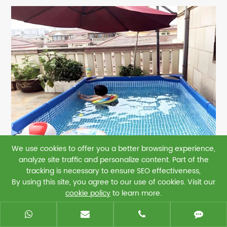
We use cookies to offer you a better browsing experience,
analyze site traffic and personalize content. Part of the
tracking is necessary to ensure SEO effectiveness,
By using this site, you agree to our use of cookies. Visit our
cookie policy
to learn more.
Reject
Accept